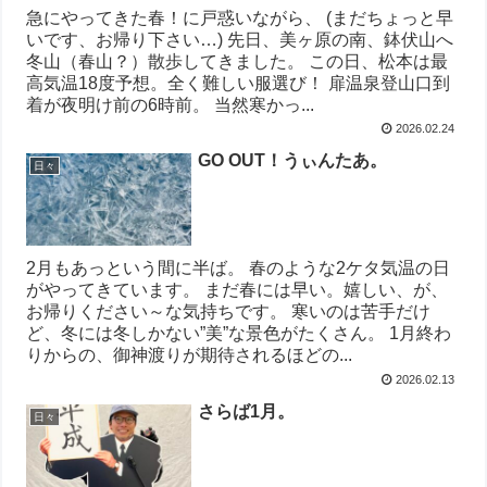
急にやってきた春！に戸惑いながら、 (まだちょっと早
いです、お帰り下さい…) 先日、美ヶ原の南、鉢伏山へ
冬山（春山？）散歩してきました。 この日、松本は最
高気温18度予想。全く難しい服選び！ 扉温泉登山口到
着が夜明け前の6時前。 当然寒かっ...
2026.02.24
GO OUT！うぃんたあ。
日々
2月もあっという間に半ば。 春のような2ケタ気温の日
がやってきています。 まだ春には早い。嬉しい、が、
お帰りください～な気持ちです。 寒いのは苦手だけ
ど、冬には冬しかない”美”な景色がたくさん。 1月終わ
りからの、御神渡りが期待されるほどの...
2026.02.13
さらば1月。
日々