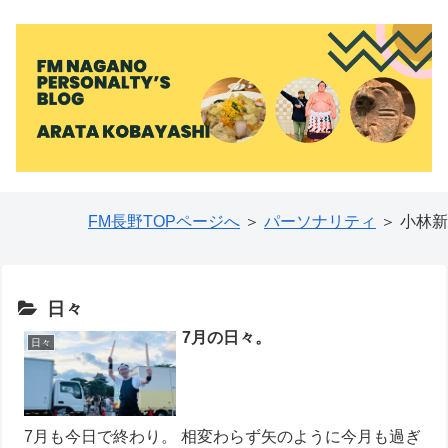
FM長野TOPページへ
＞
パーソナリティ
＞ 小林新
日々
7月の日々。
日々
7月も今日で終わり。 相変わらず矢のように今月も過ぎ