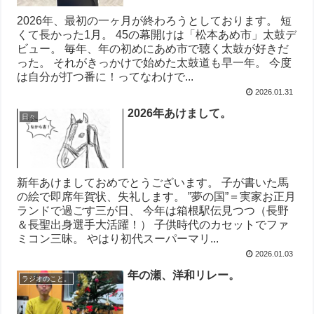
2026年、最初の一ヶ月が終わろうとしております。 短
くて長かった1月。 45の幕開けは「松本あめ市」太鼓デ
ビュー。 毎年、年の初めにあめ市で聴く太鼓が好きだ
った。 それがきっかけで始めた太鼓道も早一年。 今度
は自分が打つ番に！ってなわけで...
2026.01.31
2026年あけまして。
日々
新年あけましておめでとうございます。 子が書いた馬
の絵で即席年賀状、失礼します。 ”夢の国”＝実家お正月
ランドで過ごす三が日、 今年は箱根駅伝見つつ（長野
＆長聖出身選手大活躍！） 子供時代のカセットでファ
ミコン三昧。 やはり初代スーパーマリ...
2026.01.03
年の瀬、洋和リレー。
ラジオのこと。