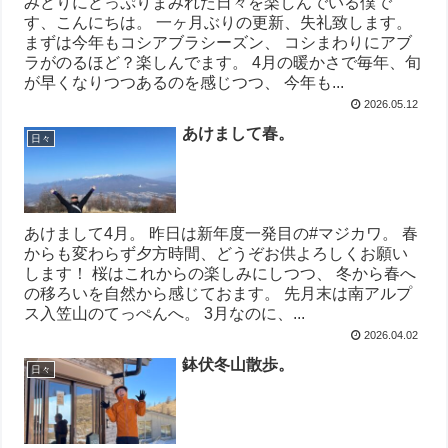
みどりにどっぷりまみれた日々を楽しんでいる僕で
す、こんにちは。 一ヶ月ぶりの更新、失礼致します。
まずは今年もコシアブラシーズン、 コシまわりにアブ
ラがのるほど？楽しんでます。 4月の暖かさで毎年、旬
が早くなりつつあるのを感じつつ、 今年も...
2026.05.12
あけまして春。
日々
あけまして4月。 昨日は新年度一発目の#マジカワ。 春
からも変わらず夕方時間、どうぞお供よろしくお願い
します！ 桜はこれからの楽しみにしつつ、 冬から春へ
の移ろいを自然から感じておます。 先月末は南アルプ
ス入笠山のてっぺんへ。 3月なのに、...
2026.04.02
鉢伏冬山散歩。
日々