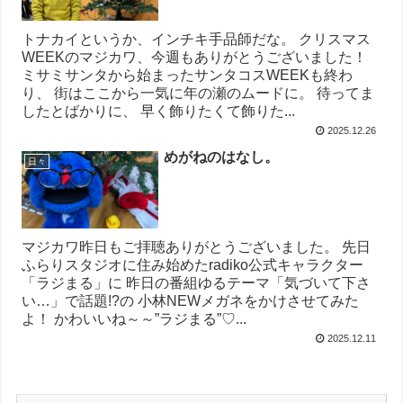
トナカイというか、インチキ手品師だな。 クリスマス
WEEKのマジカワ、今週もありがとうございました！
ミサミサンタから始まったサンタコスWEEKも終わ
り、 街はここから一気に年の瀬のムードに。 待ってま
したとばかりに、 早く飾りたくて飾りた...
2025.12.26
めがねのはなし。
日々
マジカワ昨日もご拝聴ありがとうございました。 先日
ふらりスタジオに住み始めたradiko公式キャラクター
「ラジまる」に 昨日の番組ゆるテーマ「気づいて下さ
い…」で話題!?の 小林NEWメガネをかけさせてみた
よ！ かわいいね～～”ラジまる”♡...
2025.12.11