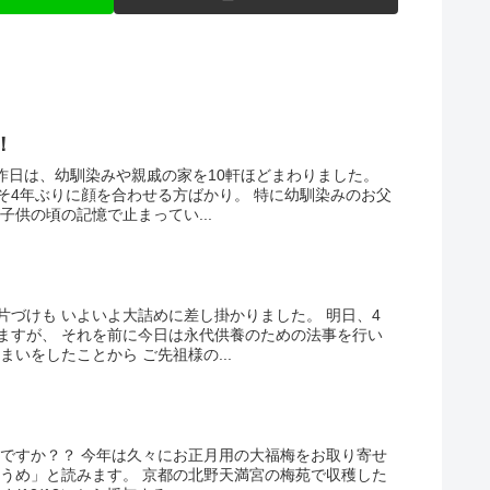
！
昨日は、幼馴染みや親戚の家を10軒ほどまわりました。
そ4年ぶりに顔を合わせる方ばかり。 特に幼馴染みのお父
子供の頃の記憶で止まってい...
づけも いよいよ大詰めに差し掛かりました。 明日、4
ますが、 それを前に今日は永代供養のための法事を行い
いをしたことから ご先祖様の...
調ですか？？ 今年は久々にお正月用の大福梅をお取り寄せ
くうめ」と読みます。 京都の北野天満宮の梅苑で収穫した