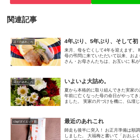
関連記事
4年ぶり、5年ぶり、そして初
日々のあれこれ
来月、母を亡くして4年を迎えます。 
母の弔問に来ていただいて以来、およ
さん・お母さんたちは、お互いに 私が
いよいよ大詰め。
日々のあれこれ
夏から本格的に取り組んできた実家の片
年前に亡くなった母の命日がやってき
ました。 実家の片づけを機に、仏壇じま
最近のあれこれ
clap!ダイエット部
師走も後半に突入！ お正月準備は順
しました。 大福梅と書いて「おおふ