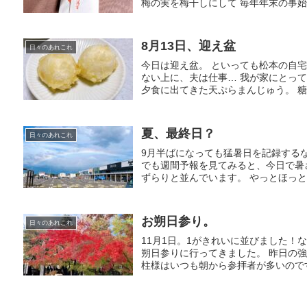
梅の実を梅干しにして 毎年年末の事始め(
8月13日、迎え盆
日々のあれこれ
今日は迎え盆。 といっても松本の自
ない上に、夫は仕事… 我が家にとっ
夕食に出てきた天ぷらまんじゅう。 糖質
夏、最終日？
日々のあれこれ
9月半ばになっても猛暑日を記録する
でも週間予報を見てみると、今日で暑
ずらりと並んでいます。 やっとほっとで
お朔日参り。
日々のあれこれ
11月1日。1がきれいに並びました！
朔日参りに行ってきました。 昨日の
柱様はいつも朝から参拝者が多いのです