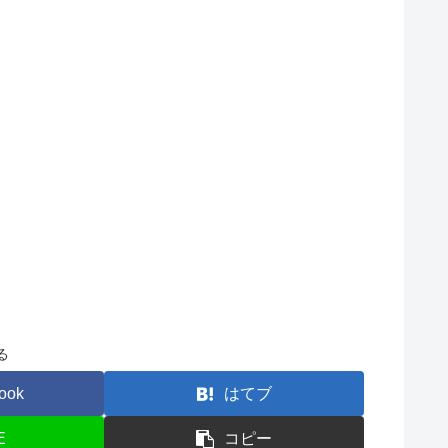
。
る
ook
はてブ
E
コピー