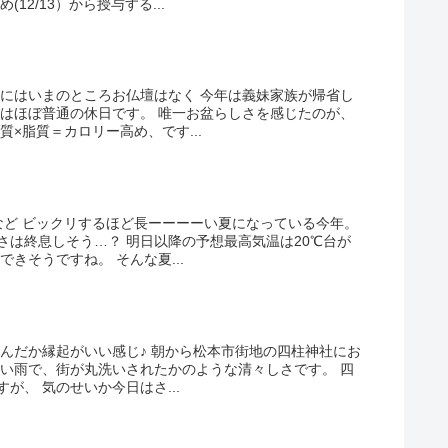
12/13）から授与する...
宅にはいまのところお仏壇はなく 今年は義妹家族が帰省し
てはほぼ普通の休日です。 唯一お盆らしさを感じたのが、
×脂質＝カロリー高め、です...
など ビックリするほど長ーーーーい夏になっている今年。
さは終息しそう…？ 明日以降の予想最高気温は20℃台が
きそうですね。 そんな夏...
なんだか縁起がいい感じ♪ 朝から松本市街地の四柱神社にお
強い雨で、街が丸洗いされたかのような清々しさです。 四
が、 気のせいか今日はさ...