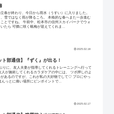
梅
の立春が終わり、今日から雨水（うすい）に入りました。
り、雪ではなく雨が降るころ。 本格的な春へまた一歩進む
うことですね。 午前中、松本市の信州スカイパークでウォ
いたら 可憐に咲く蝋梅が迎えてくれま...
2025.02.18
ット部通信】『ずく』が出る！
間ぶりに、友人夫妻が指導してくれるトレーニングへ行って
友人が施術してくれるカラダケアの中には、 ツボ押しのよ
ーがあるのですが、これが私の大好物でして♡ プロにやっ
ほんっとに痛い場所にピンポイントで...
2025.02.17