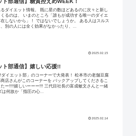
ット部通信】糖質控えめWEEK！
れるダイエット情報。 既に星の数ほどあるのに次々と新し
てくるのは、 いまのところ「誰もが成功する唯一のダイエ
在しないから」！ ではないでしょうか。 ある人はスルス
、別の人には全く効果がなかったり、...
2025.02.15
ット部通信】嬉しい応援!!
ap!ダイエット部」のコーナーで大発表！ 松本市の老舗豆腐
郎商店さんがこのコーナーを バックアップしてくださるこ
たー!!!!嬉しいーーー!!! 三代目社長の富成敏文さんと一緒
ズは何故か「指圧の心...
2025.02.14