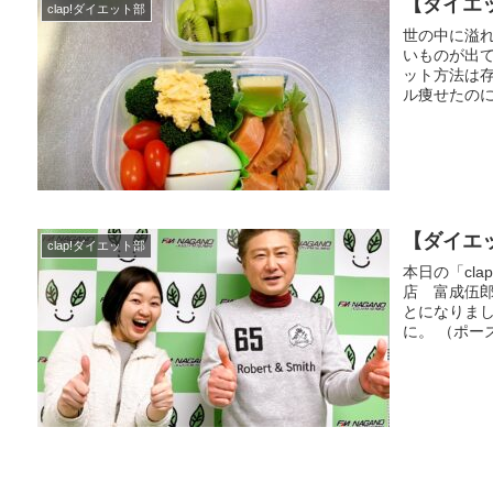
【ダイエ
clap!ダイエット部
世の中に溢
いものが出
ット方法は存
ル痩せたのに
【ダイエ
clap!ダイエット部
本日の「cl
店 富成伍
とになりまし
に。 （ポー