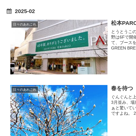
2025-02
松本PAR
日々のあれこれ
とうとうこの
野は6Fで開
て、ブースを
GREEN BR
春を待つ
日々のあれこれ
ぐんぐんと
3月並み、場
ぁと驚いて
ですよね。 