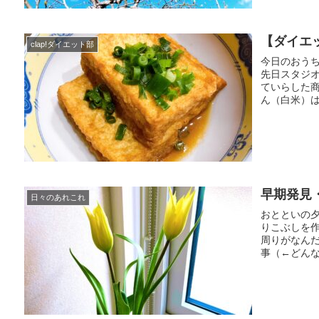
【ダイエ
clap!ダイエット部
今日のおう
先日スタジ
ていらした商
ん（白米）は
早期発見
日々のあれこれ
おとといの
りこぶしを
周りがなんだ
事（←どんな