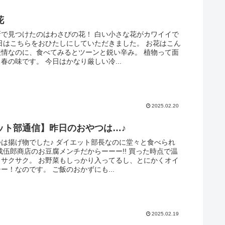
花
所で見つけたのはわさびの花！ 白い小さな花がカワイイで
日はこちらをおひたしにしていただきました。 お花はこん
表情なのに、食べてみるとツーンと鋭い辛み。 植物って面
春の味です。 今日はかなり厳しい冷...
2025.02.20
ット部通信】昨日のおやつは…♪
は揚げ物でした♪ ダイエット部長なのに堂々と食べられ
成伍郎商店のお豆腐メンチだからーーー!! 買った時点で温
りサクサク。 お野菜もしっかり入ってるし、とにかくオイ
ー！なのです。 ご飯のおかずにも...
2025.02.19