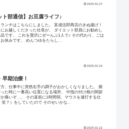
2025.02.27
ット部通信】お豆腐ライフ♪
ちランチはこちらにしました。 富成伍郎商店のきぬ揚げ！
オにお越しくださった社長が、 ダイエット部員にお勧めし
品です。 これを贅沢にぜーんぶ1人で♪ その代わり、ごは
お休みです。 めんつゆをたらし...
2025.02.24
・早期治療！
夕方、仕事中に突然右手の調子がおかしくなりました。 握
作った時に一番高い位置になる場所、 中指の付け根の関節
か痛いぞ…。 その直前に1時間弱、マウスを連打する仕
 笑？）をしていたので そのせいかな...
2025.02.22