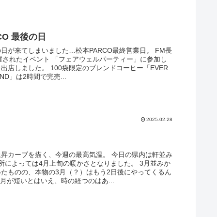
CO 最後の日
日が来てしまいました…松本PARCO最終営業日。 FM長
催されたイベント 「フェアウェルパーティー」に参加し
出店しました。 100袋限定のブレンドコーヒー「EVER
END」は2時間で完売...
2025.02.28
上昇カーブを描く、今週の最高気温。 今日の県内は軒並み
所によっては4月上旬の暖かさとなりました。 3月並みか
いたものの、本物の3月（？）はもう2日後にやってくるん
2月が短いとはいえ、時の経つのはあ...