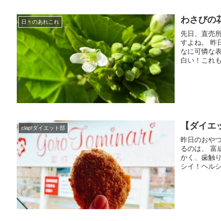
わさびの
日々のあれこれ
先日、直売
すよね。 昨
なに可憐な
白い！これも
【ダイエ
clap!ダイエット部
昨日のおやつ
るのは、 富
かく、歯触
シイ！ヘルシ