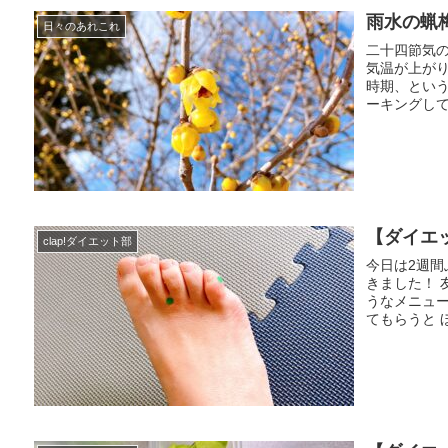
雨水の蝋
日々のあれこれ
二十四節気
気温が上が
時期、とい
ーキングして
【ダイエ
clap!ダイエット部
今日は2週
きました！ 
うなメニュ
てもらうと 