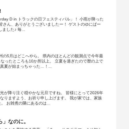
!
rday D in トラックの日フェスティバル」！ 小雨が降った
皆さん、ありがとうございましたー！ ゲストのゆにばー
した♪ 毎...
州の5月はどこへやら。 県内のほとんどの観測点で今年最
になったところも10か所以上。 立夏を過ぎたので暦の上で
真夏が始まっちゃった…！...
光が降り注ぐ穏やかな元旦ですね。 皆様にとって2026年
となりますよう、お祈り申し上げます。 我が家では、家族
 お雑煮の隣にあるのは...
ら」なのに。