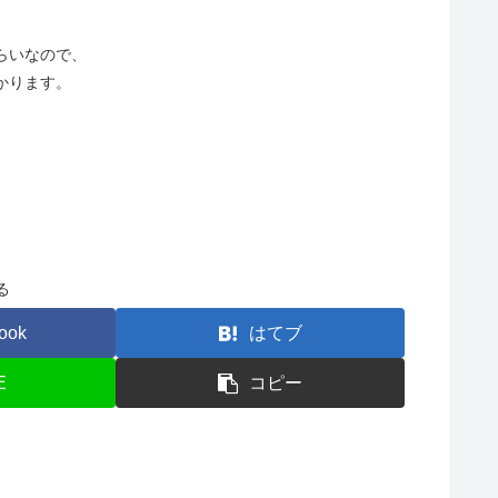
らいなので、
かります。
る
ook
はてブ
E
コピー