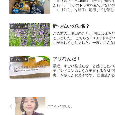
「ミリ知ら」＝1mmも（全く）知ら
だわー」 （そのドラマを見ていない
「ミリ知ら」を勝手に応用してお話しす
酔っ払いの功名？
日々のあれこれ
この前の土曜日のこと。 明日は休み
まいました。 こちらを1.3リットル少々
元が怪しくなりました。一度にこんなに
アリなんだ！
日々のあれこれ
最近、すごい発想だなーと感心したの
チゴやメロンのような実在する食材で
実」を使ったお菓子です。 自由過ぎる
フライングでした。