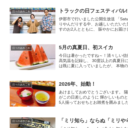
トラックの日フェスティバル!
日々のあれこれ
伊那市で行いました公開生放送 「Satu
りやんだりする中、お越しいただいた
すのお2人とともに、 賑やかにお届けしま
5月の真夏日、初スイカ
日々のあれこれ
今日は暑かったですね～！清々しい信
高気温を記録し、 30度以上の真夏日
は既に夏に入っていましたが、 本物の
2026年、始動！
日々のあれこれ
あけましておめでとうございます。 陽
がこの日差しのように 輝かしいもの
5人揃っておせちとお雑煮を囲みました。
「ミリ知ら」ならぬ「ミリや
日々のあれこれ