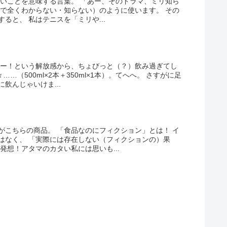
ないことを意味する言葉。 「あー、そのドラマ、ミリ知ら
ので全くわからない・知らない）のように使います。 その
ると、 私はテニスを「ミリや...
だー！という解放感から、ちょびっと（？）飲み過ぎてし
……（500ml×2本＋350ml×1本）。てへへ。 さすがに足
飲んじゃいけま...
がこちらの商品。 「食品なのにフィクション」とは！ イ
はなく、 「実際には存在しない（フィクションの）果
発想！アタマのカタい私には思いも...