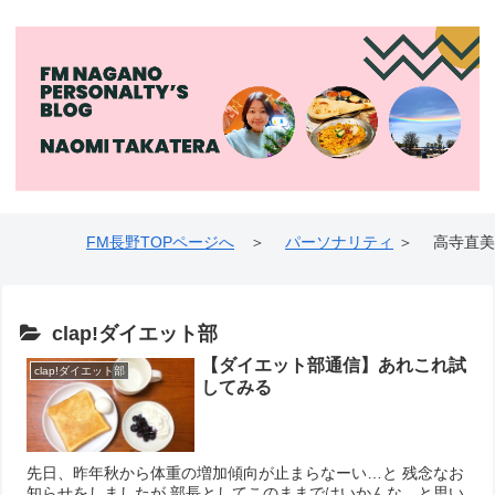
FM長野TOPページへ
＞
パーソナリティ
＞ 高寺直美
clap!ダイエット部
【ダイエット部通信】あれこれ試
clap!ダイエット部
してみる
先日、昨年秋から体重の増加傾向が止まらなーい…と 残念なお
知らせをしましたが 部長としてこのままではいかんな、と思い