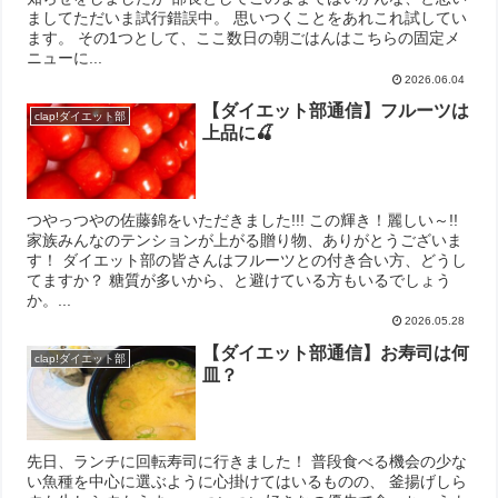
ましてただいま試行錯誤中。 思いつくことをあれこれ試してい
ます。 その1つとして、ここ数日の朝ごはんはこちらの固定メ
ニューに...
2026.06.04
【ダイエット部通信】フルーツは
clap!ダイエット部
上品に🍒
つやっつやの佐藤錦をいただきました!!! この輝き！麗しい～!!
家族みんなのテンションが上がる贈り物、ありがとうございま
す！ ダイエット部の皆さんはフルーツとの付き合い方、どうし
てますか？ 糖質が多いから、と避けている方もいるでしょう
か。...
2026.05.28
【ダイエット部通信】お寿司は何
clap!ダイエット部
皿？
先日、ランチに回転寿司に行きました！ 普段食べる機会の少な
い魚種を中心に選ぶように心掛けてはいるものの、 釜揚げしら