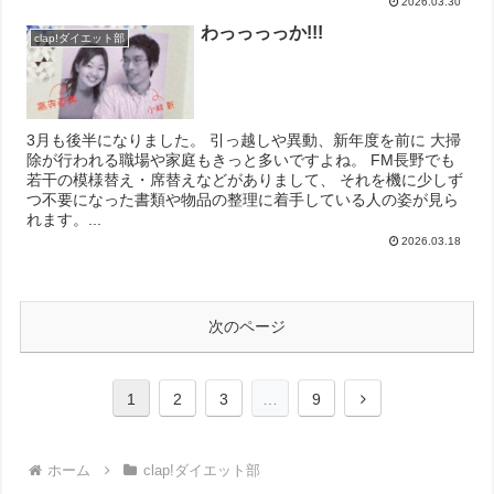
2026.03.30
わっっっっか!!!
clap!ダイエット部
3月も後半になりました。 引っ越しや異動、新年度を前に 大掃
除が行われる職場や家庭もきっと多いですよね。 FM長野でも
若干の模様替え・席替えなどがありまして、 それを機に少しず
つ不要になった書類や物品の整理に着手している人の姿が見ら
れます。...
2026.03.18
次のページ
次
1
2
3
…
9
へ
ホーム
clap!ダイエット部