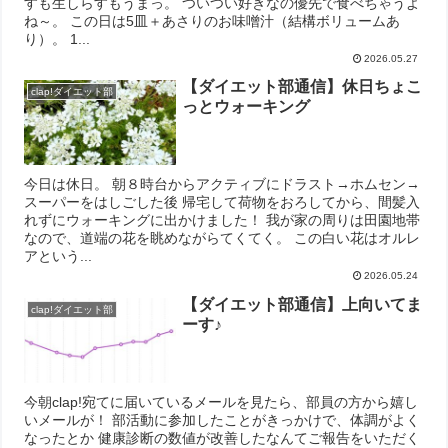
すも生しらすもうまっ。 ついつい好きなの優先で食べちゃうよ
ね～。 この日は5皿＋あさりのお味噌汁（結構ボリュームあ
り）。 1...
2026.05.27
【ダイエット部通信】休日ちょこ
clap!ダイエット部
っとウォーキング
今日は休日。 朝８時台からアクティブにドラスト→ホムセン→
スーパーをはしごした後 帰宅して荷物をおろしてから、間髪入
れずにウォーキングに出かけました！ 我が家の周りは田園地帯
なので、道端の花を眺めながらてくてく。 この白い花はオルレ
アという...
2026.05.24
【ダイエット部通信】上向いてま
clap!ダイエット部
ーす♪
今朝clap!宛てに届いているメールを見たら、部員の方から嬉し
いメールが！ 部活動に参加したことがきっかけで、体調がよく
なったとか 健康診断の数値が改善したなんてご報告をいただく