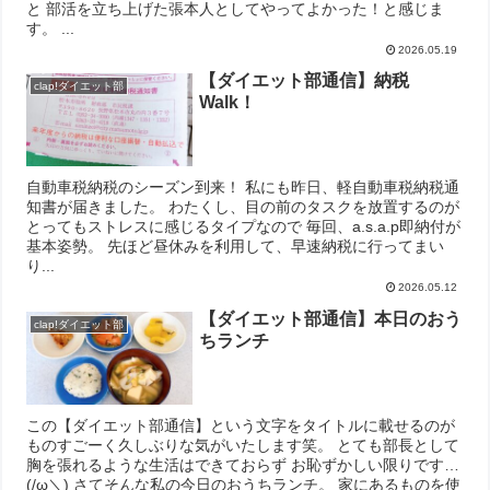
と 部活を立ち上げた張本人としてやってよかった！と感じま
す。 ...
2026.05.19
【ダイエット部通信】納税
clap!ダイエット部
Walk！
自動車税納税のシーズン到来！ 私にも昨日、軽自動車税納税通
知書が届きました。 わたくし、目の前のタスクを放置するのが
とってもストレスに感じるタイプなので 毎回、a.s.a.p即納付が
基本姿勢。 先ほど昼休みを利用して、早速納税に行ってまい
り...
2026.05.12
【ダイエット部通信】本日のおう
clap!ダイエット部
ちランチ
この【ダイエット部通信】という文字をタイトルに載せるのが
ものすごーく久しぶりな気がいたします笑。 とても部長として
胸を張れるような生活はできておらず お恥ずかしい限りです…
(/ω＼) さてそんな私の今日のおうちランチ。 家にあるものを使