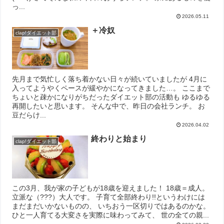
っ...
2026.05.11
＋冷奴
clap!ダイエット部
先月まで気忙しく落ち着かない日々が続いていましたが 4月に
入ってようやくペースが緩やかになってきました…。 ここまで
ちょいと疎かになりがちだったダイエット部の活動も ゆるゆる
再開したいと思います。 そんな中で、昨日の会社ランチ。 お
豆だらけ...
2026.04.02
終わりと始まり
clap!ダイエット部
この3月、我が家の子どもが18歳を迎えました！ 18歳＝成人。
立派な（???）大人です。 子育て全部終わり!!というわけには
まだまだいかないものの、 いちおう一区切りではあるのかな。
ひと一人育てる大変さを実際に味わってみて、 世の全ての親...