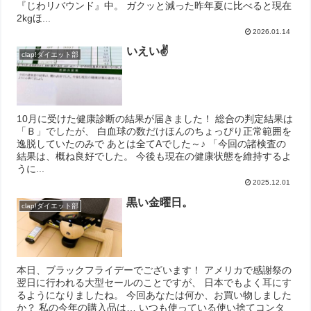
『じわリバウンド』中。 ガクッと減った昨年夏に比べると現在
2kgほ...
2026.01.14
いえい✌
clap!ダイエット部
10月に受けた健康診断の結果が届きました！ 総合の判定結果は
「Ｂ」でしたが、 白血球の数だけほんのちょっぴり正常範囲を
逸脱していたのみで あとは全てAでした～♪ 「今回の諸検査の
結果は、概ね良好でした。 今後も現在の健康状態を維持するよ
うに...
2025.12.01
黒い金曜日。
clap!ダイエット部
本日、ブラックフライデーでございます！ アメリカで感謝祭の
翌日に行われる大型セールのことですが、 日本でもよく耳にす
るようになりましたね。 今回あなたは何か、お買い物しました
か？ 私の今年の購入品は… いつも使っている使い捨てコンタ