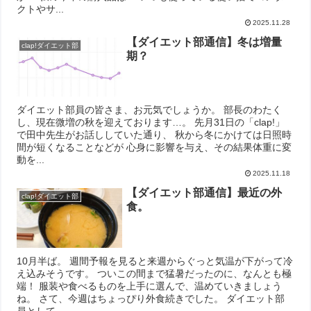
クトやサ...
2025.11.28
【ダイエット部通信】冬は増量
clap!ダイエット部
期？
ダイエット部員の皆さま、お元気でしょうか。 部長のわたく
し、現在微増の秋を迎えております…。 先月31日の「clap!」
で田中先生がお話ししていた通り、 秋から冬にかけては日照時
間が短くなることなどが 心身に影響を与え、その結果体重に変
動を...
2025.11.18
【ダイエット部通信】最近の外
clap!ダイエット部
食。
10月半ば。 週間予報を見ると来週からぐっと気温が下がって冷
え込みそうです。 ついこの間まで猛暑だったのに、なんとも極
端！ 服装や食べるものを上手に選んで、温めていきましょう
ね。 さて、今週はちょっぴり外食続きでした。 ダイエット部
員として...