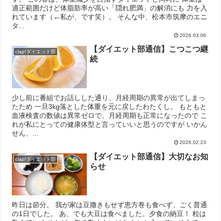
適正範囲だけど体脂肪率が高い「隠れ肥満」の解消にも 力を入
れています（←私が、です笑）。 そんな中、松本市筑摩のエニ
タ...
2026.03.06
【ダイエット部通信】こつこつ継
clap!ダイエット部
続
少し前に番組でお話しした通り、月経周期の異常が出てしまっ
たため 一旦3kg落とした体重を元に戻したわたくし。 もともと
血液検査の数値は異常ゼロで、月経周期も正常になったので こ
れが私にとっての健康体型と言っていいと思うのですが いかん
せん、...
2026.02.23
【ダイエット部通信】大切なお知
clap!ダイエット部
らせ
昨日は節分。 我が家は豆撒きもせず恵方巻も食べず、ごく普通
の1日でした。 あ、でも大豆は食べました。夕食の納豆！ 粒は