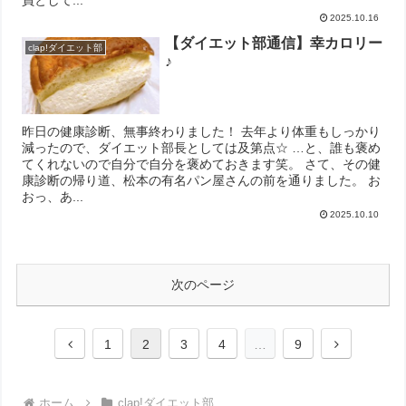
2025.10.16
【ダイエット部通信】幸カロリー
clap!ダイエット部
♪
昨日の健康診断、無事終わりました！ 去年より体重もしっかり
減ったので、ダイエット部長としては及第点☆ …と、誰も褒め
てくれないので自分で自分を褒めておきます笑。 さて、その健
康診断の帰り道、松本の有名パン屋さんの前を通りました。 お
おっ、あ...
2025.10.10
次のページ
前
次
1
2
3
4
…
9
へ
へ
ホーム
clap!ダイエット部