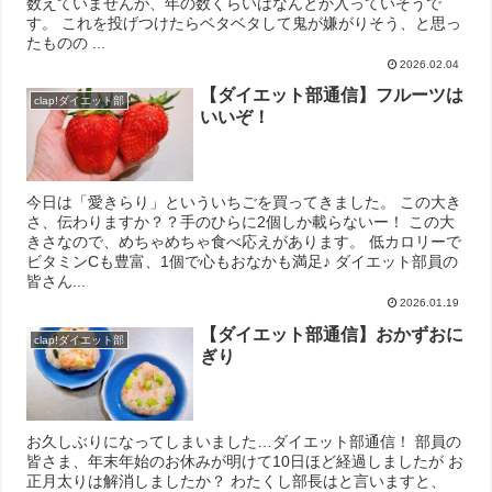
数えていませんが、年の数くらいはなんとか入っていそうで
す。 これを投げつけたらベタベタして鬼が嫌がりそう、と思っ
たものの ...
2026.02.04
【ダイエット部通信】フルーツは
clap!ダイエット部
いいぞ！
今日は「愛きらり」といういちごを買ってきました。 この大き
さ、伝わりますか？？手のひらに2個しか載らないー！ この大
きさなので、めちゃめちゃ食べ応えがあります。 低カロリーで
ビタミンCも豊富、1個で心もおなかも満足♪ ダイエット部員の
皆さん...
2026.01.19
【ダイエット部通信】おかずおに
clap!ダイエット部
ぎり
お久しぶりになってしまいました…ダイエット部通信！ 部員の
皆さま、年末年始のお休みが明けて10日ほど経過しましたが お
正月太りは解消しましたか？ わたくし部長はと言いますと、