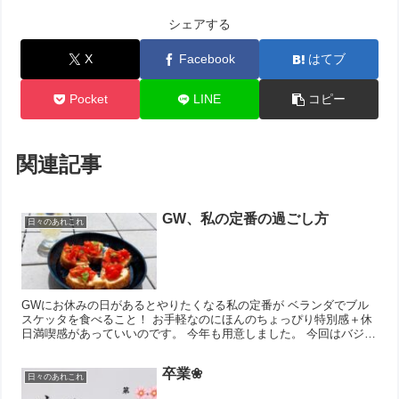
シェアする
X
Facebook
はてブ
Pocket
LINE
コピー
関連記事
GW、私の定番の過ごし方
日々のあれこれ
GWにお休みの日があるとやりたくなる私の定番が ベランダでブル
スケッタを食べること！ お手軽なのにほんのちょっぴり特別感＋休
日満喫感があっていいのです。 今年も用意しました。 今回はバジル
の代わりにサラダセロリ。 ノンアルコールのスパークリ...
卒業❀
日々のあれこれ