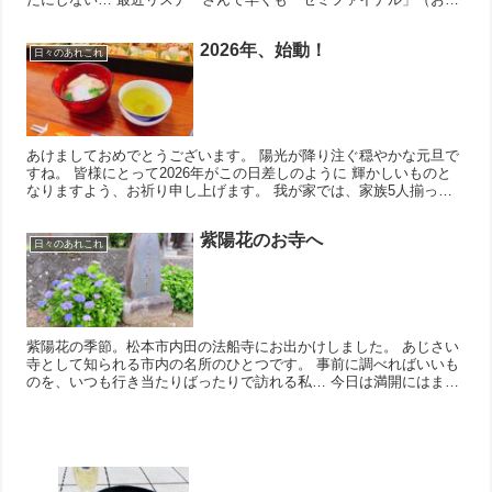
だにしない… 最近リスナーさんで早くも「セミファイナル」（お亡
くなりになられたセミ）に 遭遇した方がいらしたようなの...
2026年、始動！
日々のあれこれ
あけましておめでとうございます。 陽光が降り注ぐ穏やかな元旦で
すね。 皆様にとって2026年がこの日差しのように 輝かしいものと
なりますよう、お祈り申し上げます。 我が家では、家族5人揃って
おせちとお雑煮を囲みました。 お雑煮の隣にあるのは...
紫陽花のお寺へ
日々のあれこれ
紫陽花の季節。松本市内田の法船寺にお出かけしました。 あじさい
寺として知られる市内の名所のひとつです。 事前に調べればいいも
のを、いつも行き当たりばったりで訪れる私… 今日は満開にはまだ
少し早かったようで、 境内にはこれから色づくお花たちが...