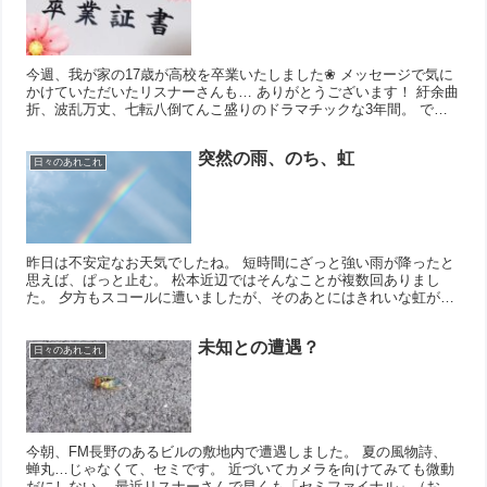
今週、我が家の17歳が高校を卒業いたしました❀ メッセージで気に
かけていただいたリスナーさんも… ありがとうございます！ 紆余曲
折、波乱万丈、七転八倒てんこ盛りのドラマチックな3年間。 でも
あっという間だったなぁ。 いろいろあったけれど、"...
突然の雨、のち、虹
日々のあれこれ
昨日は不安定なお天気でしたね。 短時間にざっと強い雨が降ったと
思えば、ぱっと止む。 松本近辺ではそんなことが複数回ありまし
た。 夕方もスコールに遭いましたが、そのあとにはきれいな虹が。
@松本市新村 松本大学のキャンパスから虹が伸びているよ...
未知との遭遇？
日々のあれこれ
今朝、FM長野のあるビルの敷地内で遭遇しました。 夏の風物詩、
蝉丸…じゃなくて、セミです。 近づいてカメラを向けてみても微動