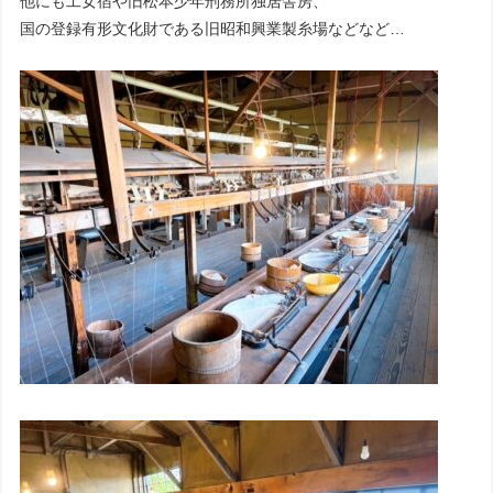
他にも工女宿や旧松本少年刑務所独居舎房、
国の登録有形文化財である旧昭和興業製糸場などなど…