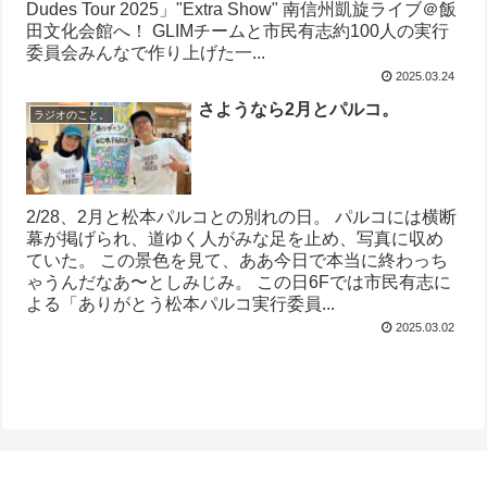
Dudes Tour 2025」"Extra Show" 南信州凱旋ライブ＠飯
田文化会館へ！ GLIMチームと市民有志約100人の実行
委員会みんなで作り上げた一...
2025.03.24
さようなら2月とパルコ。
ラジオのこと。
2/28、2月と松本パルコとの別れの日。 パルコには横断
幕が掲げられ、道ゆく人がみな足を止め、写真に収め
ていた。 この景色を見て、ああ今日で本当に終わっち
ゃうんだなあ〜としみじみ。 この日6Fでは市民有志に
よる「ありがとう松本パルコ実行委員...
2025.03.02