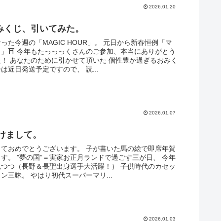
2026.01.20
みくじ、引いてみた。
った今週の「MAGIC HOUR」。 元日から新春恒例「マ
じ」⛩ 今年もたっっっくさんのご参加、本当にありがとう
！ あなたのために引かせて頂いた 個性豊か過ぎるおみく
は近日発送予定ですので、 読...
2026.01.07
あけまして。
しておめでとうございます。 子が書いた馬の絵で即席年賀
す。 ”夢の国”＝実家お正月ランドで過ごす三が日、 今年
見つつ（長野＆長聖出身選手大活躍！） 子供時代のカセッ
ン三昧。 やはり初代スーパーマリ...
2026.01.03