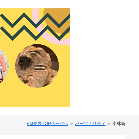
FM長野TOPページへ
＞
パーソナリティ
＞ 小林新