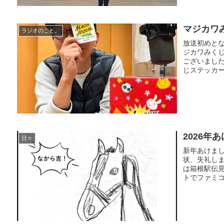
マジカワ
ラジオのこと。
放送初めとな
ジカワみく
ございました
じステッカー
2026年
日々
新年あけま
状、失礼しま
は箱根駅伝
トでファミコ