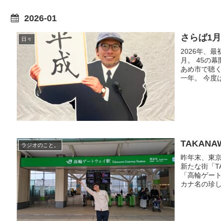
2026-01
さらば1
日々
2026年、
月。 45の
あめ市で聴
一年。 今度
TAKAN
ラジオのこと。
昨年末、東
新たな街「TA
「高輪ゲー
カナ名の珍し