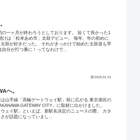
月。
最初の一ヶ月が終わろうとしております。 短くて長かった1
幕開けは「松本あめ市」太鼓デビュー。 毎年、年の初めに
く太鼓が好きだった。 それがきっかけで始めた太鼓道も早
は自分が打つ番に！ってなわけで...
2026.01.31
AWAへ。
京は山手線「高輪ゲートウェイ駅」前に広がる 東京港区の
KANAWA GATEWAY CITY」に取材に出かけました。
トウェイ駅」といえば、新駅名決定のニュースの際、 カタ
さが話題になっていまし...