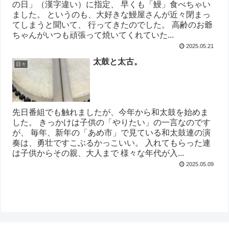
の日」（漢字違い）に指定、 早くも「鰻」食べちゃい
ました。 というのも、大好きな鰻屋さんが近々閉まっ
てしまうと聞いて、 行ってきたのでした。 高齢のお爺
ちゃんがいつも頑張って焼いてくれていた...
2025.05.21
太鼓と太古。
日々
先日番組でも触れましたが、今年から和太鼓を始めま
した。 きっかけは子供の「やりたい」の一言なのです
が、 毎年、新年の「あめ市」で見ている和太鼓連の演
奏は、勇壮ですこぶるかっこいい。 入れてもらった連
は子供からその親、大人まで 様々な年代が入...
2025.05.09