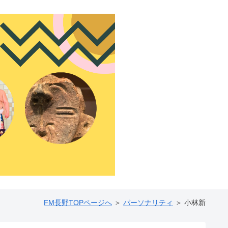
FM長野TOPページへ
＞
パーソナリティ
＞ 小林新