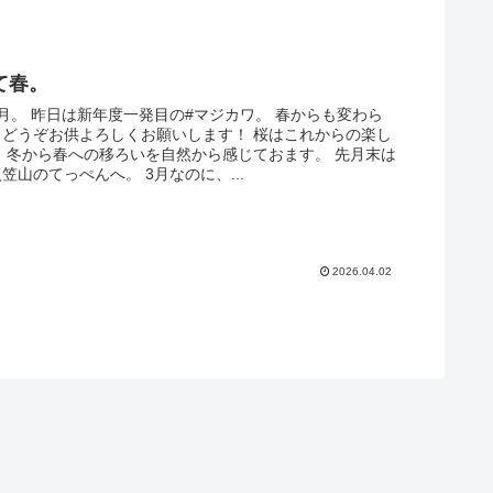
て春。
月。 昨日は新年度一発目の#マジカワ。 春からも変わら
、どうぞお供よろしくお願いします！ 桜はこれからの楽し
 冬から春への移ろいを自然から感じておます。 先月末は
笠山のてっぺんへ。 3月なのに、...
2026.04.02