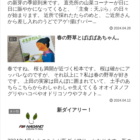
の新芽の季節到来です。 直売所の山菜コーナーが日に
日に賑やかになってくると、 「主食：天ぷら」の日々
が始まります。 近所で採れたたらのめと、 ご近所さん
から差し入れのうどでアゲ↑揚げ↑パー...
2024.04.28
春の野草とばばばあちゃん。
日々
春ですね。 桜も満開が近づく松本です。 桜は確かにア
ッパレなのですが、 それ以上に？私は春の野草が好き
です。 上田の実家は田んぼに囲まれていて、 土手のあ
ちらこちらからわしゃわしゃ生えてくる オオイヌノフ
グリやハコベやオドリコソウやフキノト...
2024.04.12
新ダイアリー！
未分類