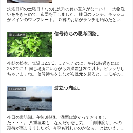
洗濯日和の土曜日！なのに洗剤の買い置きがなーい！！ 大物洗
いをあきらめて、布団を干しました。 昨日のランチ。キッシュ
がメインのワンプレート。 Ｏ君のお店がランチを始めたという
ので訪ねました。 ちょっとずつ色々が嬉しいお惣菜。食べ応え
もあって...
信号待ちの思考回路。
日々の出来事
今朝の松本、気温は2.3℃。…だったのに。午後1時過ぎには
25.2℃に！ 同じ場所にいながら気温差は20℃以上。ビックリし
ちゃいますね。 信号待ちをしながら足元を見ると、ヨモギの緑
が濃くなっていました。 今年は柏餅を食べ損ねたので、草だん
ご...
波立つ湖面。
日々の出来事
今日の諏訪湖。午後3時頃。 湖面は波立っておりまし
た・・・。 八重垣姫も、なんだか悲し気。 「御神渡り」への
期待が高まりましたが、今季も難しいのかなぁ。 とはいえ、し