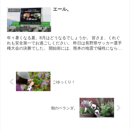
ばらく厳しい冷え込みが続きそうです。 心身ともに防寒対策を
抜かりなく、皆さ...
エール。
スポーツ
年々暑くなる夏。8月はどうなるでしょうか。 皆さま、くれぐ
れも安全第一でお過ごしください。 昨日は長野県サッカー選手
権大会の決勝でした。 開始前には、熊本の地震で犠牲になられ
た方へ黙とうを捧げました。 熊本にエールを送る横断幕も。
ちなみに...
ごゆっくり！
朝のベランダ。