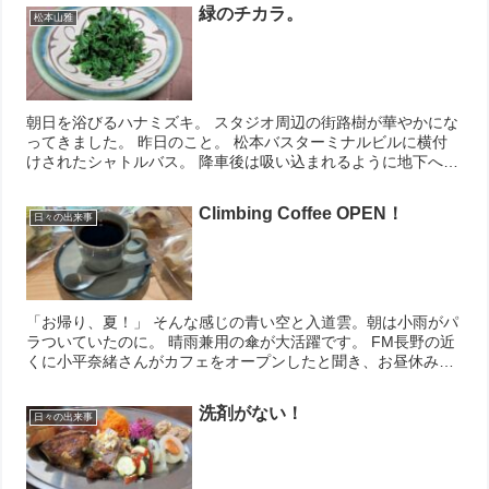
緑のチカラ。
松本山雅
朝日を浴びるハナミズキ。 スタジオ周辺の街路樹が華やかにな
ってきました。 昨日のこと。 松本バスターミナルビルに横付
けされたシャトルバス。 降車後は吸い込まれるように地下へ。
大阪・関西万博の開幕記念で特設された駅弁コーナーに 『明石
名物 ...
Climbing Coffee OPEN！
日々の出来事
「お帰り、夏！」 そんな感じの青い空と入道雲。朝は小雨がパ
ラついていたのに。 晴雨兼用の傘が大活躍です。 FM長野の近
くに小平奈緒さんがカフェをオープンしたと聞き、お昼休みに
行ってきました！ 「Climbing Coffee」相澤病院のお隣...
洗剤がない！
日々の出来事