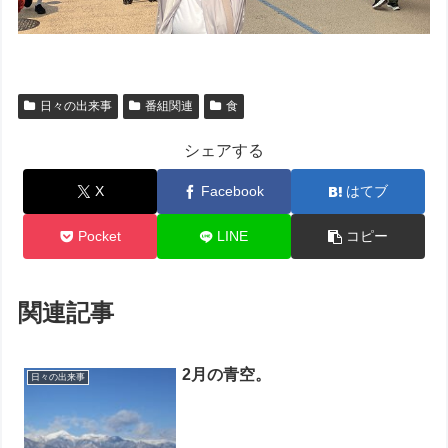
日々の出来事
番組関連
食
シェアする
X
Facebook
はてブ
Pocket
LINE
コピー
関連記事
2月の青空。
日々の出来事