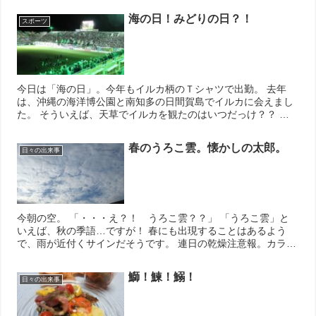
海の日！みどりの日？！
スポーツ
今日は「海の日」。今年もイルカ柄のＴシャツで出勤。 去年
は、沖縄の海洋博公園と南知多の日間賀島でイルカに会えまし
た。 そういえば、天草でイルカを観たのはいつだっけ？？ 記
憶ではなく記録に頼り、2012年と判明。そんなに前かー！ 行
っても行か...
春のうろこ雲。懐かしの太郎。
日々の出来事
今朝の空。 「・・・え？！ うろこ雲？？」 「うろこ雲」と
いえば、秋の季語…ですが！ 春にも出現することはあるよう
で、雨が近付くサインだそうです。 連日の乾燥注意報。カラカ
ラの空気を潤してくれる雨は大歓迎！ でも、春の花達を散らさ
ない優しい...
鰤！鰊！鰯！
日々の出来事