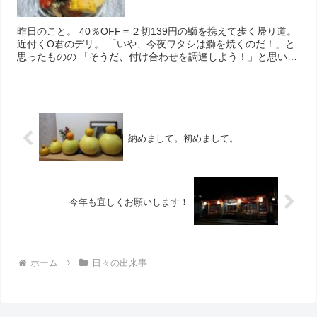
昨日のこと。 40％OFF＝２切139円の鰤を携えて歩く帰り道。
近付くO君のデリ。 「いや、今夜ワタシは鰤を焼くのだ！」と
思ったものの 「そうだ、付け合わせを調達しよう！」と思い付
き、寄ることに。 店に入ると、ショーケースには鰊！鰯！
「待...
納めまして。初めまして。
今年も宜しくお願いします！
ホーム
日々の出来事