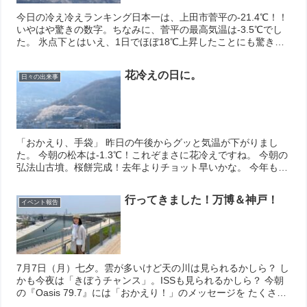
今日の冷え冷えランキング日本一は、上田市菅平の-21.4℃！！
いやはや驚きの数字。ちなみに、菅平の最高気温は-3.5℃でし
た。 氷点下とはいえ、1日でほぼ18℃上昇したことにも驚きで
す。 寒波はもう少し続きそう。皆さま、御安全に！ 今日も...
花冷えの日に。
日々の出来事
「おかえり、手袋」 昨日の午後からグッと気温が下がりまし
た。 今朝の松本は‐1.3℃！これぞまさに花冷えですね。 今朝の
弘法山古墳。桜餅完成！去年よりチョット早いかな。 今年も綺
麗な花を咲かせてくれたこと。それを愛でられること。 当たり
前の...
行ってきました！万博＆神戸！
イベント報告
7月7日（月）七夕。雲が多いけど天の川は見られるかしら？ し
かも今夜は「きぼうチャンス」。ISSも見られるかしら？ 今朝
の『Oasis 79.7』には「おかえり！」のメッセージを たくさん
頂きまして、ありがとうございました！ 大阪・関西万博...