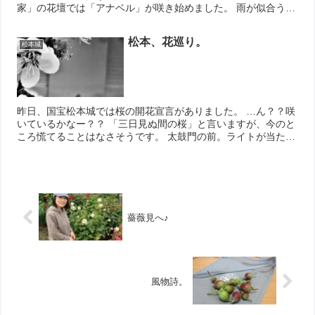
家」の花壇では「アナベル」が咲き始めました。 雨が似合う紫
陽花の仲間です。山椒の葉も美しい。 鮮やかな色のユリの花
も！ 思...
松本、花巡り。
松本城
昨日、国宝松本城では桜の開花宣言がありました。 …ん？？咲
いているかなー？？ 「三日見ぬ間の桜」と言いますが、今のと
ころ慌てることはなさそうです。 太鼓門の前。ライトが当たる
と蕾の桜色が際立ちます。 そういえば、夜の松本城は久し振り
でした。...
薔薇見へ♪
風物詩。