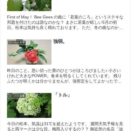
First of May！ Bee Gees の曲に「若葉のころ」というステキな
邦題を付けたのは誰なのかな？ まさに若葉が眩しい5月の初
日。松本は気持ち良く晴れております。 ただ、冬の曲なのか
も…と思える歌詞。楽曲の解釈はムズカシイですね。...
強弱。
日々の出来事
昨日のこと。思い切った蕾のひとつがほころびました♪ 小さい
けれど大きなPOWER。食卓を明るくしてくれています。 残り
ふたつが咲くかは分かりませんが、強剪定をしてよかったで
す。 ちなみに。ジャガイモは弱芽かき。 綺麗な緑を楽しもう
とアルスト...
「トル」
日々の出来事
今日の松本、気温は31℃を超えたようです。 週間天気予報を見
ると雨マークは少な目。梅雨入りするの？？ 御近所の名店「油