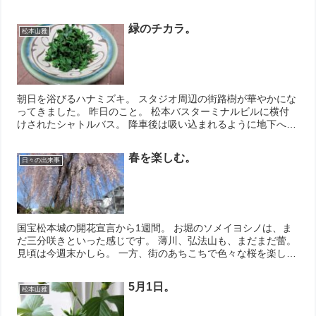
緑のチカラ。
松本山雅
朝日を浴びるハナミズキ。 スタジオ周辺の街路樹が華やかにな
ってきました。 昨日のこと。 松本バスターミナルビルに横付
けされたシャトルバス。 降車後は吸い込まれるように地下へ。
大阪・関西万博の開幕記念で特設された駅弁コーナーに 『明石
名物 ...
春を楽しむ。
日々の出来事
国宝松本城の開花宣言から1週間。 お堀のソメイヨシノは、ま
だ三分咲きといった感じです。 薄川、弘法山も、まだまだ蕾。
見頃は今週末かしら。 一方、街のあちこちで色々な桜を楽しむ
ことが出来ます。 日ノ出町の石碑の前とか。 瑞松寺さんと
か。 我が...
5月1日。
松本山雅