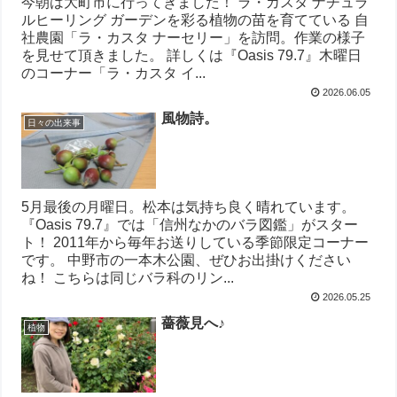
今朝は大町市に行ってきました！ ラ・カスタ ナチュラ
ルヒーリング ガーデンを彩る植物の苗を育てている 自
社農園「ラ・カスタ ナーセリー」を訪問。作業の様子
を見せて頂きました。 詳しくは『Oasis 79.7』木曜日
のコーナー「ラ・カスタ イ...
2026.06.05
風物詩。
日々の出来事
5月最後の月曜日。松本は気持ち良く晴れています。
『Oasis 79.7』では「信州なかのバラ図鑑」がスター
ト！ 2011年から毎年お送りしている季節限定コーナー
です。 中野市の一本木公園、ぜひお出掛けください
ね！ こちらは同じバラ科のリン...
2026.05.25
薔薇見へ♪
植物