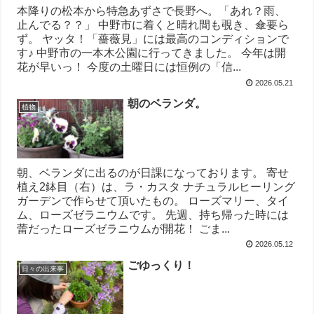
本降りの松本から特急あずさで長野へ。「あれ？雨、
止んでる？？」 中野市に着くと晴れ間も覗き、傘要ら
ず。 ヤッタ！「薔薇見」には最高のコンディションで
す♪ 中野市の一本木公園に行ってきました。 今年は開
花が早いっ！ 今度の土曜日には恒例の「信...
2026.05.21
朝のベランダ。
植物
朝、ベランダに出るのが日課になっております。 寄せ
植え2鉢目（右）は、ラ・カスタ ナチュラルヒーリング
ガーデンで作らせて頂いたもの。 ローズマリー、タイ
ム、ローズゼラニウムです。 先週、持ち帰った時には
蕾だったローズゼラニウムが開花！ ごま...
2026.05.12
ごゆっくり！
日々の出来事