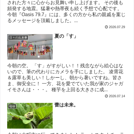
された方々に心からお見舞い申し上げます。 その後も
頻発する地震。猛暑や熱帯夜も続く予想で心配です。
今朝『Oasis 79.7』には、多くの方から私の親戚を案じ
るメッセージを頂戴しました。...
2026.07.29
夏の「す」
日々の出来事
今朝の空。 「す」がすがしい！！残念ながら絵心はな
いので、筆の代わりにカメラを手にしました。 凌霄花
＆露草も美しい！しかーし、朝から暑いですね。皆さ
ま、御安全に！ 一方、花を愛でていた我が家のジャガ
イモさんは・・・。 種芋を上回る大きさに成...
2026.07.14
蕾は未来。
植物