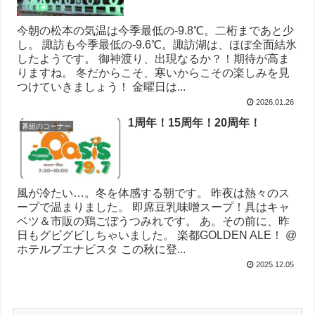
今朝の松本の気温は今季最低の‐9.8℃。二桁まであと少
し。 諏訪も今季最低の‐9.6℃。諏訪湖は、ほぼ全面結氷
したようです。 御神渡り、出現なるか？！期待が高ま
りますね。 冬だからこそ、寒いからこその楽しみを見
つけていきましょう！ 金曜日は...
2026.01.26
1周年！15周年！20周年！
番組のコーナー
風が冷たい…。冬を体感する朝です。 昨夜は熱々のス
ープで温まりました。 即席豆乳味噌スープ！具はキャ
ベツ＆市販の鶏ごぼうつみれです。 あ。その前に、昨
日もグビグビしちゃいました。 楽都GOLDEN ALE！ @
ホテルブエナビスタ この秋に登...
2025.12.05