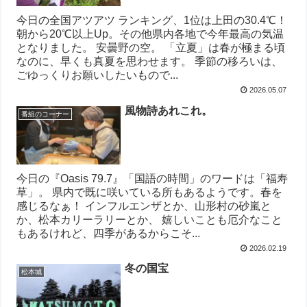
今日の全国アツアツ ランキング、1位は上田の30.4℃！
朝から20℃以上Up。その他県内各地で今年最高の気温
となりました。 安曇野の空。 「立夏」は春が極まる頃
なのに、早くも真夏を思わせます。 季節の移ろいは、
ごゆっくりお願いしたいもので...
2026.05.07
風物詩あれこれ。
番組のコーナー
今日の『Oasis 79.7』「国語の時間」のワードは「福寿
草」。 県内で既に咲いている所もあるようです。春を
感じるなぁ！ インフルエンザとか、山形村の砂嵐と
か、松本カリーラリーとか、 嬉しいことも厄介なこと
もあるけれど、四季があるからこそ...
2026.02.19
冬の国宝
松本城